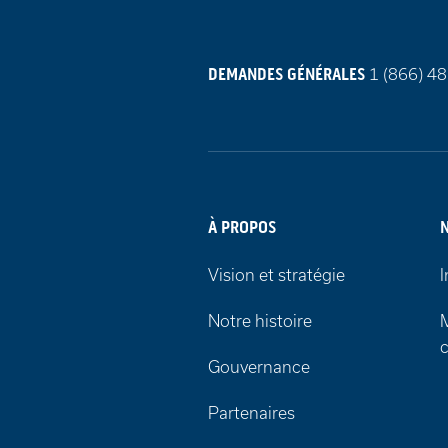
Appelez-
DEMANDES GÉNÉRALES
1 (866) 4
nous
au
À PROPOS
Vision et stratégie
I
Notre histoire
M
Gouvernance
Partenaires