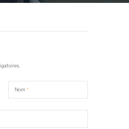
igatoires.
Nom
*